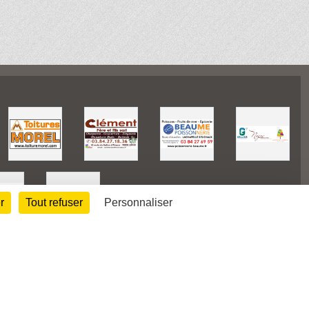
r
Tout refuser
Personnaliser
174322
visites
Informations légales
Signaler un contenu inapproprié