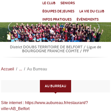
Panneau de gestion des cookies
LE CLUB
SENIORS
ÉQUIPES DE JEUNES
LA VIE DU CLUB
INFOS PRATIQUES
ÉVÈNEMENTS
District DOUBS TERRITOIRE DE BELFORT / Ligue de
BOURGOGNE FRANCHE COMTE / FFF
Accueil
Au Burreau
AU BURREAU
Site internet : https://www.aubureau.fr/restaurant/?
ville=AB_Belfort