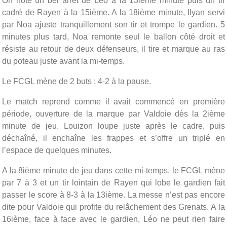
On note un bel arrêt de Léo à la 13ième minute puis un tir
cadré de Rayen à la 15ième. A la 18ième minute, Ilyan servi
par Noa ajuste tranquillement son tir et trompe le gardien. 5
minutes plus tard, Noa remonte seul le ballon côté droit et
résiste au retour de deux défenseurs, il tire et marque au ras
du poteau juste avant la mi-temps.
Le FCGL mène de 2 buts : 4-2 à la pause.
Le match reprend comme il avait commencé en première
période, ouverture de la marque par Valdoie dès la 2ième
minute de jeu. Louizon loupe juste après le cadre, puis
déchaîné, il enchaîne les frappes et s’offre un triplé en
l’espace de quelques minutes.
A la 8ième minute de jeu dans cette mi-temps, le FCGL mène
par 7 à 3 et un tir lointain de Rayen qui lobe le gardien fait
passer le score à 8-3 à la 13ième. La messe n’est pas encore
dite pour Valdoie qui profite du relâchement des Grenats. A la
16ième, face à face avec le gardien, Léo ne peut rien faire